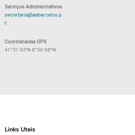
Serviços Administrativos
secretaria@aebarcelos.p
t
Coordenadas GPS
41°31'43"N 8°36'48"W
Links Uteis