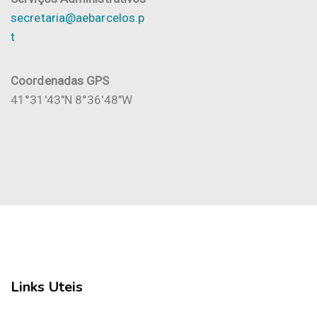
secretaria@aebarcelos.p
t
Coordenadas GPS
41°31'43"N 8°36'48"W
Links Uteis