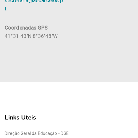
secretaria@aebarcelos.p
t
Coordenadas GPS
41°31'43"N 8°36'48"W
Links Uteis
Direção Geral da Educação - DGE