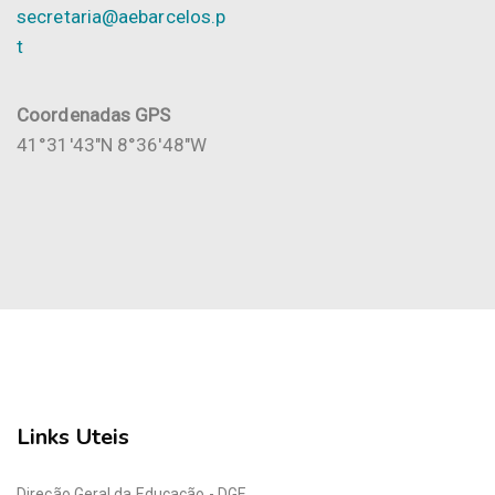
secretaria@aebarcelos.p
t
Coordenadas GPS
41°31'43"N 8°36'48"W
Links Uteis
Direção Geral da Educação - DGE