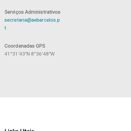
Serviços Administrativos
secretaria@aebarcelos.p
t
Coordenadas GPS
41°31'43"N 8°36'48"W