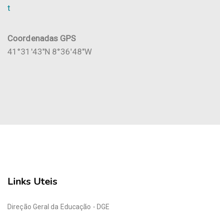
t
Coordenadas GPS
41°31'43"N 8°36'48"W
Links Uteis
Direção Geral da Educação - DGE