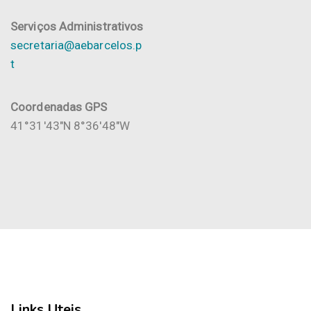
Serviços Administrativos
secretaria@aebarcelos.p
t
Coordenadas GPS
41°31'43"N 8°36'48"W
Links Uteis