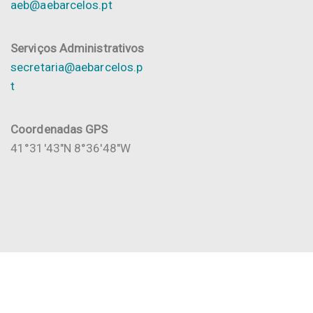
aeb@aebarcelos.pt
Serviços Administrativos
secretaria@aebarcelos.p
t
Coordenadas GPS
41°31'43"N 8°36'48"W