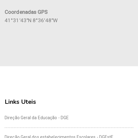
Coordenadas GPS
41°31'43"N 8°36'48"W
Links Uteis
Direção Geral da Educação - DGE
Direção Geral dos estabelecimentos Escolares - DGEstE