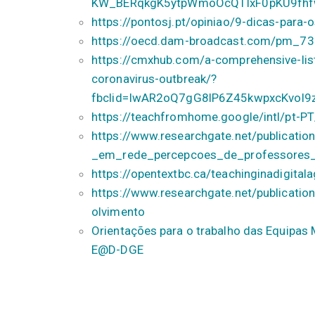
KW_BERqkgK5ytpWmoOcQTIxF0pKU9fhfw
https://pontosj.pt/opiniao/9-dicas-para
https://oecd.dam-broadcast.com/pm_7
https://cmxhub.com/a-comprehensive-list
coronavirus-outbreak/?
fbclid=IwAR2oQ7gG8lP6Z45kwpxcKvoI
https://teachfromhome.google/intl/pt-PT
https://www.researchgate.net/publicat
_em_rede_percepcoes_de_professores
https://opentextbc.ca/teachinginadigital
https://www.researchgate.net/publica
olvimento
Orientações para o trabalho das Equipas 
E@D-DGE