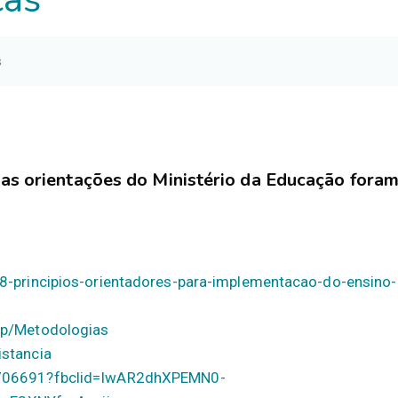
s
das orientações do Ministério da Educação fora
-8-principios-orientadores-para-implementacao-do-ensino-
php/Metodologias
istancia
/1706691?fbclid=IwAR2dhXPEMN0-