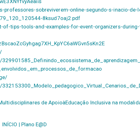
E3XNYfvyAeaiis
-os-professores-sobreviverem-online-segundo-s-inacio-de-l
379_120_120544-8ksud7oaj2.pdf
-of-tips-tools-and-examples-for-event-organizers-during-
9zBscaoZcGyhgag7XH_KpYC6aWGvn5sKn2E
/
ion/329901585_Definindo_ecossistema_de_aprendizagem_d
_envolvidos_em_processos_de_formacao
age/
tion/332153300_Modelo_pedagogico_Virtual_Cenarios_de_
Multidisciplinares de ApoioàEducação Inclusiva na modali
INÍCIO | Plano E@D