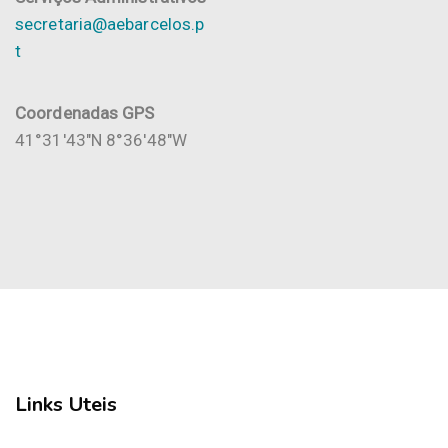
secretaria@aebarcelos.p
t
Coordenadas GPS
41°31'43"N 8°36'48"W
Links Uteis