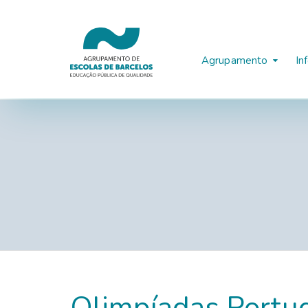
Agrupamento
In
Olimpíadas Portu