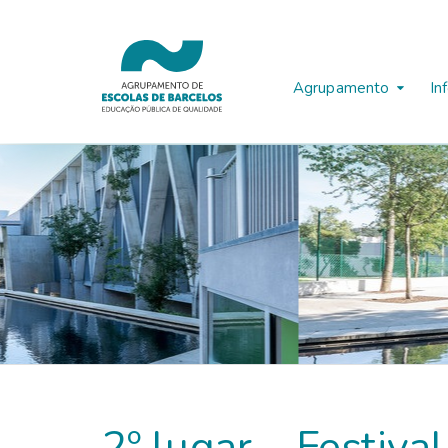
Agrupamento
In
2º lugar – Festiva