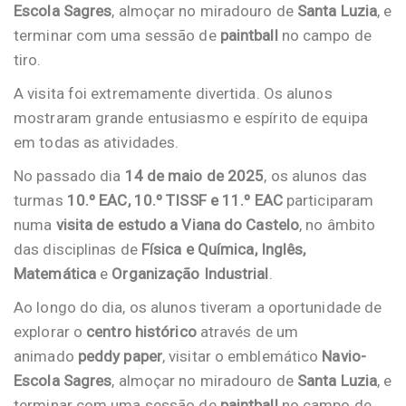
Escola Sagres
, almoçar no miradouro de
Santa Luzia
, e
terminar com uma sessão de
paintball
no campo de
tiro.
A visita foi extremamente divertida. Os alunos
mostraram grande entusiasmo e espírito de equipa
em todas as atividades.
No passado dia
14 de maio de 2025
, os alunos das
turmas
10.º EAC, 10.º TISSF e 11.º EAC
participaram
numa
visita de estudo a Viana do Castelo
, no âmbito
das disciplinas de
Física e Química, Inglês,
Matemática
e
Organização Industrial
.
Ao longo do dia, os alunos tiveram a oportunidade de
explorar o
centro histórico
através de um
animado
peddy paper
, visitar o emblemático
Navio-
Escola Sagres
, almoçar no miradouro de
Santa Luzia
, e
terminar com uma sessão de
paintball
no campo de