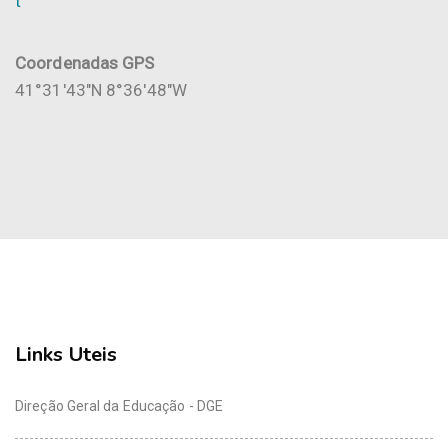
t
Coordenadas GPS
41°31'43"N 8°36'48"W
Links Uteis
Direção Geral da Educação - DGE