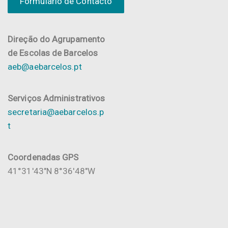
Formulário de Contacto
Direção do Agrupamento
de Escolas de Barcelos
aeb@aebarcelos.pt
Serviços Administrativos
secretaria@aebarcelos.p
t
Coordenadas GPS
41°31'43"N 8°36'48"W