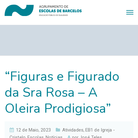
“Figuras e Figurado
da Sra Rosa – A
Oleira Prodigiosa”
12 de Maio, 2023
Atividades
EB1 de Igreja -
,
Cristelo
Escolas
Notícias
José Teles
,
,
por