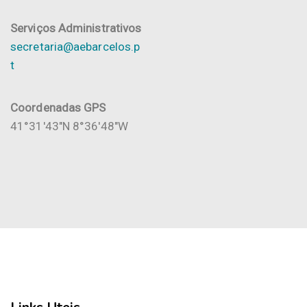
Serviços Administrativos
secretaria@aebarcelos.p
t
Coordenadas GPS
41°31'43"N 8°36'48"W