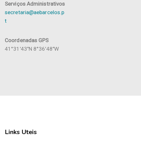
Serviços Administrativos
secretaria@aebarcelos.p
t
Coordenadas GPS
41°31'43"N 8°36'48"W
Links Uteis