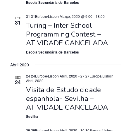
ç
Escola Secundária de Barcelos
a
o
ã
n
ç
31 31Europe/Lisbon Março, 2020 @ 9:00
-
18:00
TER
o
31
e
Turing – Inter School
ã
d
a
Programming Contest –
e
o
d
ATIVIDADE CANCELADA
v
a
d
Escola Secundária de Barcelos
t
i
e
a
s
Abril 2020
.
p
u
24 24Europe/Lisbon Abril, 2020
-
27 27Europe/Lisbon
SEX
Abril, 2020
a
24
e
Visita de Estudo cidade
l
s
espanhola- Sevilha –
i
q
ATIVIDADE CANCELADA
z
u
a
Sevilha
ç
i
29 29Europe/Lisbon Abril, 2020
-
30 30Europe/Lisbon