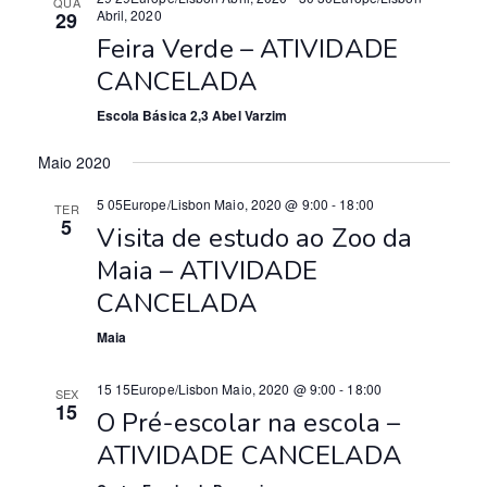
QUA
ã
Abril, 2020
29
s
Feira Verde – ATIVIDADE
o
a
CANCELADA
d
e
e
Escola Básica 2,3 Abel Varzim
E
v
Maio 2020
v
i
5 05Europe/Lisbon Maio, 2020 @ 9:00
-
18:00
e
TER
5
Visita de estudo ao Zoo da
s
n
Maia – ATIVIDADE
t
u
CANCELADA
o
a
Maia
l
15 15Europe/Lisbon Maio, 2020 @ 9:00
-
18:00
SEX
i
15
O Pré-escolar na escola –
z
ATIVIDADE CANCELADA