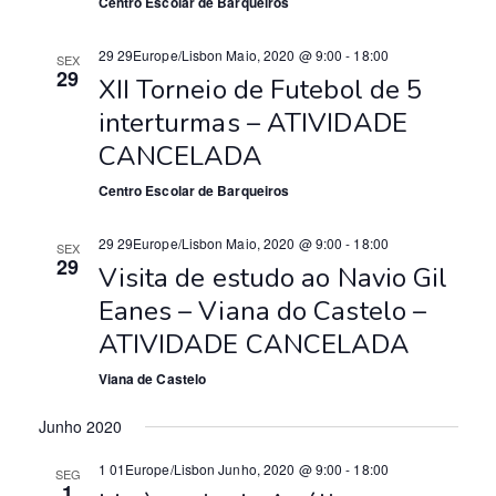
a
Centro Escolar de Barqueiros
ç
29 29Europe/Lisbon Maio, 2020 @ 9:00
-
18:00
SEX
29
ã
XII Torneio de Futebol de 5
interturmas – ATIVIDADE
o
CANCELADA
d
Centro Escolar de Barqueiros
e
29 29Europe/Lisbon Maio, 2020 @ 9:00
-
18:00
E
SEX
29
Visita de estudo ao Navio Gil
v
Eanes – Viana do Castelo –
e
ATIVIDADE CANCELADA
n
Viana de Castelo
t
Junho 2020
o
1 01Europe/Lisbon Junho, 2020 @ 9:00
-
18:00
SEG
1