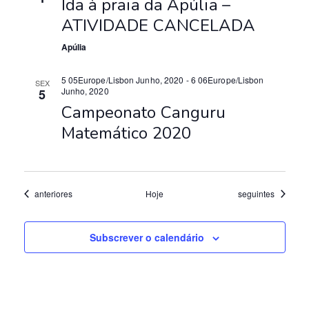
Ida à praia da Apúlia –
s
ATIVIDADE CANCELADA
Apúlia
5 05Europe/Lisbon Junho, 2020
-
6 06Europe/Lisbon
SEX
Junho, 2020
5
Campeonato Canguru
Matemático 2020
Eventos
Eventos
anteriores
Hoje
seguintes
Subscrever o calendário