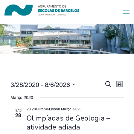
N
N
3/28/2020
 - 
8/6/2026
P
L
e
a
i
S
a
s
Março 2020
s
v
e
q
t
v
u
l
28 28Europe/Lisbon Março, 2020
e
a
SÁB
i
28
e
Olimpíadas de Geologia –
e
s
g
a
c
atividade adiada
a
g
r
i