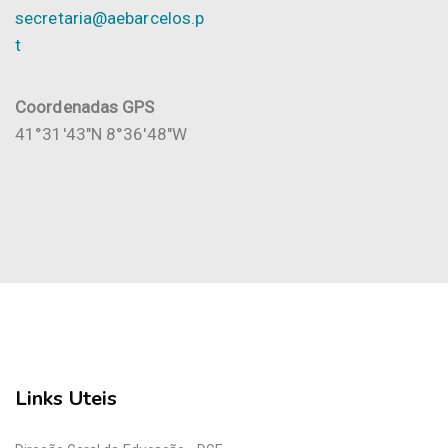
secretaria@aebarcelos.p
t
Coordenadas GPS
41°31'43"N 8°36'48"W
Links Uteis