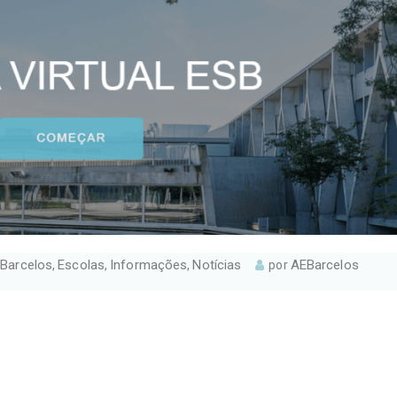
 Barcelos
Escolas
Informações
Notícias
AEBarcelos
,
,
,
por