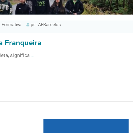
a Formativa
AEBarcelos
por
a Franqueira
ieta, significa
…